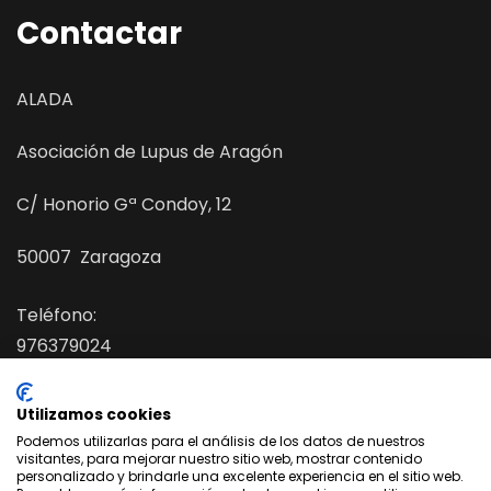
Contactar
ALADA
Asociación de Lupus de Aragón
C/ Honorio Gª Condoy, 12
50007 Zaragoza
Teléfono:
976379024
E-mail :
asociaciondelupusdearagon@gmail.com
Utilizamos cookies
Podemos utilizarlas para el análisis de los datos de nuestros
Website :
https://lupusaragon.org
visitantes, para mejorar nuestro sitio web, mostrar contenido
personalizado y brindarle una excelente experiencia en el sitio web.