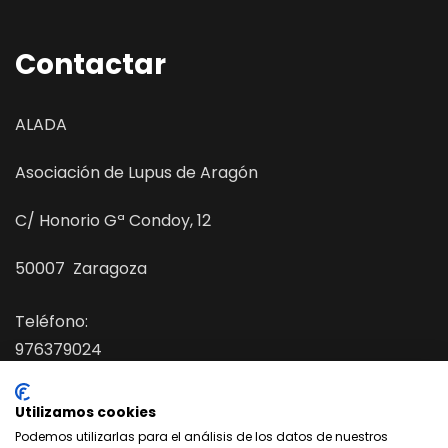
Contactar
ALADA
Asociación de Lupus de Aragón
C/ Honorio Gª Condoy, 12
50007 Zaragoza
Teléfono:
976379024
E-mail :
asociaciondelupusdearagon@gmail.com
Utilizamos cookies
Podemos utilizarlas para el análisis de los datos de nuestros